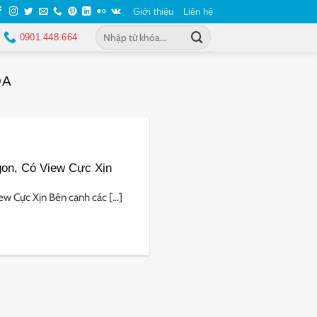
Giới thiệu
Liên hệ
0901.448.664
ĐA
on, Có View Cực Xịn
 Cực Xịn Bên cạnh các [...]