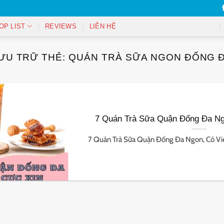
OP LIST
REVIEWS
LIÊN HỆ
ƯU TRỮ THẺ:
QUÁN TRÀ SỮA NGON ĐỐNG 
7 Quán Trà Sữa Quận Đống Đa Ng
7 Quán Trà Sữa Quận Đống Đa Ngon, Có View