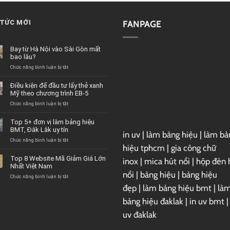
 TỨC MỚI
FANPAGE
Bay từ Hà Nội vào Sài Gòn mất
bao lâu?
ở
Chức năng bình luận bị tắt
Bay
từ
Điều kiện để đầu tư lấy thẻ xanh
Hà
Mỹ theo chương trình EB-5
Nội
vào
ở
Chức năng bình luận bị tắt
Sài
Điều
Gòn
kiện
Top 5+ đơn vị làm bảng hiệu
mất
để
BMT, Đắk Lắk uy tín
bao
in uv
|
làm bảng hiệu
|
làm bả
đầu
lâu?
tư
ở
Chức năng bình luận bị tắt
hiệu tphcm
|
gia công chữ
lấy
Top
thẻ
5+
Top 8 Website Mã Giảm Giá Lớn
inox
|
mica hút nổi
|
hộp đèn 
xanh
đơn
Nhất Việt Nam
Mỹ
vị
nổi
|
bảng hiệu
|
bảng hiệu
theo
làm
ở
Chức năng bình luận bị tắt
chương
bảng
Top
đẹp
|
làm bảng hiệu bmt
|
là
trình
hiệu
8
EB-
BMT,
Website
bảng hiệu đaklak
|
in uv bmt
5
Đắk
Mã
Lắk
uv đaklak
Giảm
uy
Giá
tín
Lớn