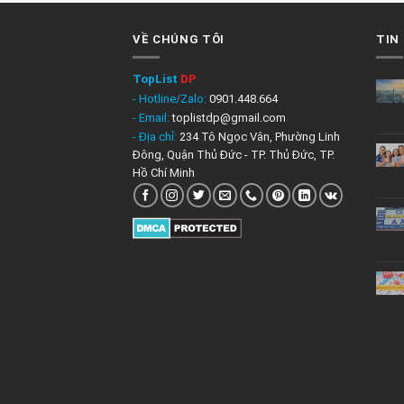
VỀ CHÚNG TÔI
TIN
TopList
DP
- Hotline/Zalo:
0901.448.664
- Email:
toplistdp@gmail.com
- Địa chỉ:
234 Tô Ngọc Vân, Phường Linh
Đông, Quận Thủ Đức - TP. Thủ Đức, TP.
Hồ Chí Minh