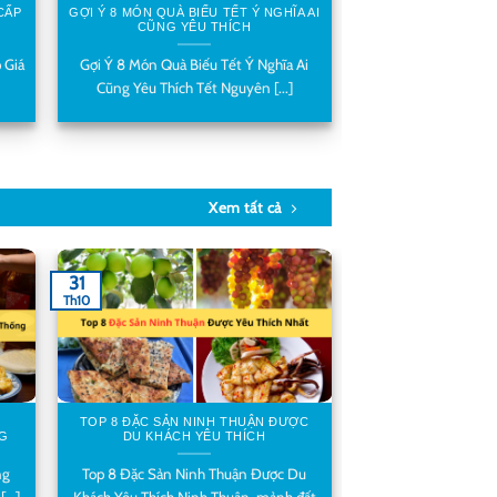
 CẤP
GỢI Ý 8 MÓN QUÀ BIẾU TẾT Ý NGHĨA AI
CŨNG YÊU THÍCH
 Giá
Gợi Ý 8 Món Quà Biếu Tết Ý Nghĩa Ai
Cũng Yêu Thích Tết Nguyên [...]
Xem tất cả
31
Th10
TOP 8 ĐẶC SẢN NINH THUẬN ĐƯỢC
NG
DU KHÁCH YÊU THÍCH
ng
Top 8 Đặc Sản Ninh Thuận Được Du
...]
Khách Yêu Thích Ninh Thuận, mảnh đất