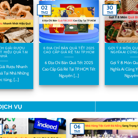
02
30
Th12
Th11
CH GIẢI RƯỢU
6 ĐỊA CHỈ BÁN QUÀ TẾT 2025
GỢI Ý 8 MÓN QU
T HIỆU QUẢ TẠI
CAO CẤP GIÁ RẺ TẠI TP.HCM
NGHĨA AI CŨNG
NHÀ
6 Địa Chỉ Bán Quà Tết 2025
Gợi Ý 8 Món Qu
Giải Rượu Nhanh
Cao Cấp Giá Rẻ Tại TP.HCM Tết
Nghĩa Ai Cũng Y
uả Tại Nhà Những
Nguyên [...]
Nguyên [
c tùng, [...]
DỊCH VỤ
06
Th11