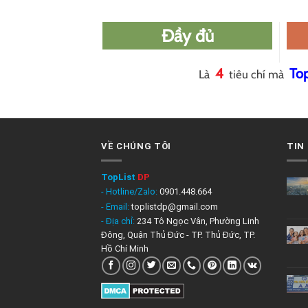
Đầy đủ
4
To
Là
tiêu chí mà
VỀ CHÚNG TÔI
TIN
TopList
DP
- Hotline/Zalo:
0901.448.664
- Email:
toplistdp@gmail.com
- Địa chỉ:
234 Tô Ngọc Vân, Phường Linh
Đông, Quận Thủ Đức - TP. Thủ Đức, TP.
Hồ Chí Minh