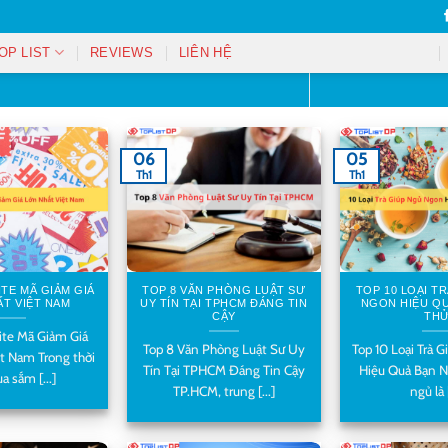
OP LIST
REVIEWS
LIÊN HỆ
06
05
Th1
Th1
ITE MÃ GIẢM GIÁ
TOP 8 VĂN PHÒNG LUẬT SƯ
TOP 10 LOẠI T
ẤT VIỆT NAM
UY TÍN TẠI TPHCM ĐÁNG TIN
NGON HIỆU QU
CẬY
TH
ite Mã Giảm Giá
Top 8 Văn Phòng Luật Sư Uy
Top 10 Loại Trà 
t Nam Trong thời
Tín Tại TPHCM Đáng Tin Cậy
Hiệu Quả Bạn N
a sắm [...]
TP.HCM, trung [...]
ngủ là [