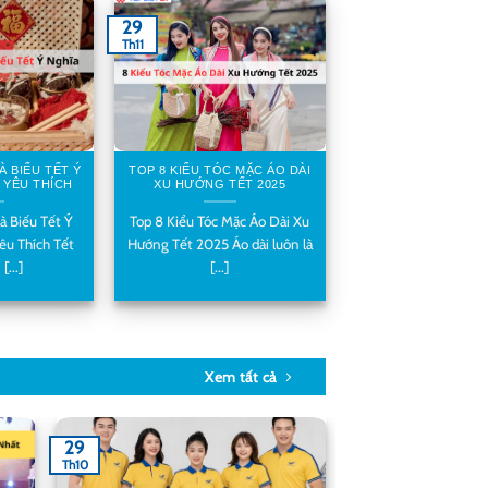
29
Th11
À BIẾU TẾT Ý
TOP 8 KIỂU TÓC MẶC ÁO DÀI
 YÊU THÍCH
XU HƯỚNG TẾT 2025
à Biếu Tết Ý
Top 8 Kiểu Tóc Mặc Áo Dài Xu
êu Thích Tết
Hướng Tết 2025 Áo dài luôn là
...]
[...]
Xem tất cả
29
Th10