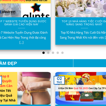
P 7 WEBSITE TUYỂN DỤNG ĐƯỢC
TOP 10 NHÀ HÀNG TIỆC CƯỚI Đ
ĐÁNH GIÁ CAO HIỆN NAY
NẴNG SANG TRỌNG NHẤT
p 7 Website Tuyển Dụng Được Đánh
Top 10 Nhà Hàng Tiệc Cưới Đà Nẵ
á Cao Hiện Nay Trong thời đại công
Sang Trọng Nhất Khi nói đến việc [.
[...]
LÀM ĐẸP
02
Th12