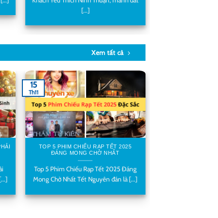
[...]
Xem tất cả
15
Th11
PHẢI
TOP 5 PHIM CHIẾU RẠP TẾT 2025
ĐÁNG MONG CHỜ NHẤT
ải
Top 5 Phim Chiếu Rạp Tết 2025 Đáng
..]
Mong Chờ Nhất Tết Nguyên đán là [...]