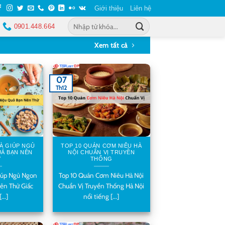
Giới thiệu
Liên hệ
0901.448.664
Xem tất cả
07
Th12
RÀ GIÚP NGỦ
TOP 10 QUÁN CƠM NIÊU HÀ
Ả BẠN NÊN
NỘI CHUẨN VỊ TRUYỀN
Ử
THỐNG
Giúp Ngủ Ngon
Top 10 Quán Cơm Niêu Hà Nội
ên Thử Giấc
Chuẩn Vị Truyền Thống Hà Nội
...]
nổi tiếng [...]