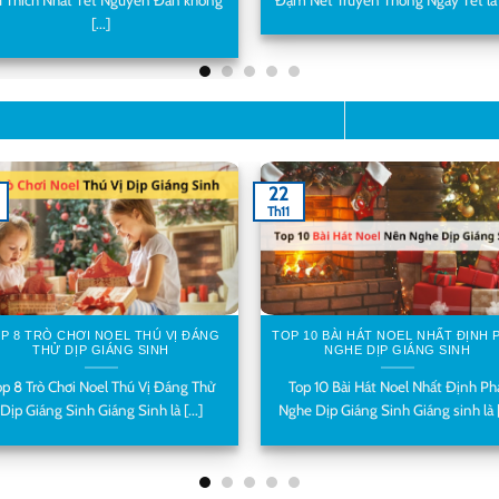
[...]
22
Th11
P 8 TRÒ CHƠI NOEL THÚ VỊ ĐÁNG
TOP 10 BÀI HÁT NOEL NHẤT ĐỊNH 
THỬ DỊP GIÁNG SINH
NGHE DỊP GIÁNG SINH
op 8 Trò Chơi Noel Thú Vị Đáng Thử
Top 10 Bài Hát Noel Nhất Định Ph
Dịp Giáng Sinh Giáng Sinh là [...]
Nghe Dịp Giáng Sinh Giáng sinh là [.