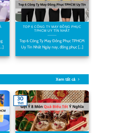
À
TOP 6 CÔNG TY MAY ĐỒNG PHỤC
TPHCM UY TÍN NHẤT
ng
Top 6 Công Ty May Đồng Phục TPHCM
..]
Uy Tín Nhất Ngày nay, đồng phục [...]
Xem tất cả
30
Th11