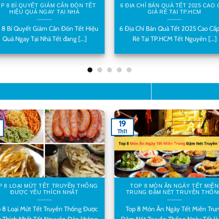
P 8 BÍ QUYẾT GIẢM CÂN ĐÓN TẾT
6 ĐỊA CHỈ BÁN QUÀ TẾT 2025 CAO
HIỆU QUẢ NGAY TẠI NHÀ
GIÁ RẺ TẠI TP.HCM
 8 Bí Quyết Giảm Cân Đón Tết Hiệu
6 Địa Chỉ Bán Quà Tết 2025 Cao Cấp
Quả Ngay Tại Nhà Tết đang [...]
Rẻ Tại TP.HCM Tết Nguyên [...]
19
Th11
P 8 LOẠI MỨT TẾT TRUYỀN THỐNG
TOP 8 MÓN ĂN NGÀY TẾT MIỀN
ĐƯỢC YÊU THÍCH NHẤT
TRUNG ĐẬM NÉT TRUYỀN THỐ
 8 Loại Mứt Tết Truyền Thống Được
Top 8 Món Ăn Ngày Tết Miền Tru
 Thích Nhất Tết Nguyên Đán không
Đậm Nét Truyền Thống Ngày Tết là [