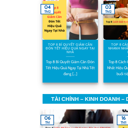
04
03
Th12
Th12
TOP 8 BÍ QUYẾT GIẢM CÂN
TOP 8 CÁ
ĐÓN TẾT HIỆU QUẢ NGAY TẠI
NHANH NHẤ
NHÀ
Top 8 Bí Quyết Giảm Cân Đón
Top 8 Cách 
Tết Hiệu Quả Ngay Tại Nhà Tết
Nhất Hiệu Q
đang [...]
buổi tiệ
TÀI CHÍNH – KINH DOANH – 
06
16
Th1
Th11