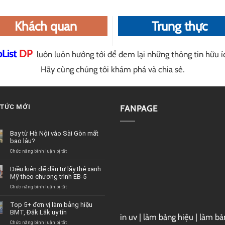
Khách quan
Trung thực
pList
DP
luôn luôn hướng tới để đem lại những thông tin hữu í
Hãy cùng chúng tôi khám phá và chia sẻ.
 TỨC MỚI
FANPAGE
Bay từ Hà Nội vào Sài Gòn mất
bao lâu?
ở
Chức năng bình luận bị tắt
Bay
từ
Điều kiện để đầu tư lấy thẻ xanh
Hà
Mỹ theo chương trình EB-5
Nội
vào
ở
Chức năng bình luận bị tắt
Sài
Điều
Gòn
kiện
Top 5+ đơn vị làm bảng hiệu
mất
để
BMT, Đắk Lắk uy tín
bao
in uv
|
làm bảng hiệu
|
làm bả
đầu
lâu?
tư
ở
Chức năng bình luận bị tắt