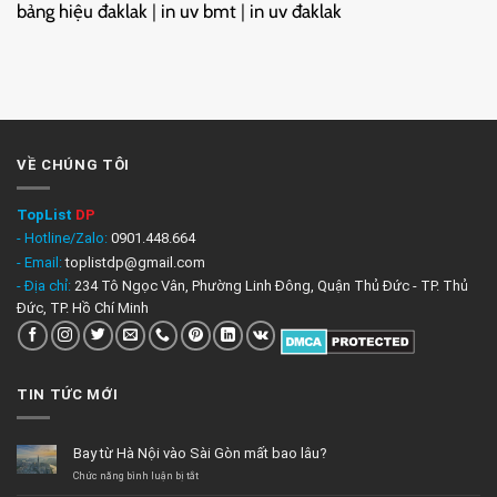
bảng hiệu đaklak
|
in uv bmt
|
in uv đaklak
VỀ CHÚNG TÔI
TopList
DP
- Hotline/Zalo:
0901.448.664
- Email:
toplistdp@gmail.com
- Địa chỉ:
234 Tô Ngọc Vân, Phường Linh Đông, Quận Thủ Đức - TP. Thủ
Đức, TP. Hồ Chí Minh
TIN TỨC MỚI
Bay từ Hà Nội vào Sài Gòn mất bao lâu?
ở
Chức năng bình luận bị tắt
Bay