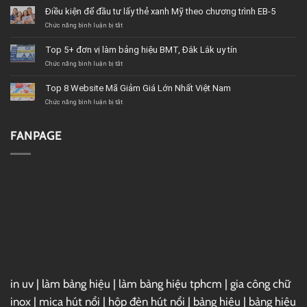
từ
Điều kiện để đầu tư lấy thẻ xanh Mỹ theo chương trình EB-5
Hà
Nội
ở
Chức năng bình luận bị tắt
vào
Điều
Sài
kiện
Top 5+ đơn vị làm bảng hiệu BMT, Đắk Lắk uy tín
Gòn
để
mất
đầu
ở
Chức năng bình luận bị tắt
bao
tư
Top
lâu?
lấy
5+
Top 8 Website Mã Giảm Giá Lớn Nhất Việt Nam
thẻ
đơn
xanh
vị
ở
Chức năng bình luận bị tắt
Mỹ
làm
Top
theo
bảng
8
chương
hiệu
Website
FANPAGE
trình
BMT,
Mã
EB-
Đắk
Giảm
5
Lắk
Giá
uy
Lớn
tín
Nhất
Việt
Nam
in uv
|
làm bảng hiệu
|
làm bảng hiệu tphcm
|
gia công chữ
inox
|
mica hút nổi
|
hộp đèn hút nổi
|
bảng hiệu
|
bảng hiệu