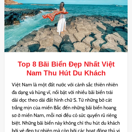
Top 8
Bãi Biển Đẹp Nhất Việt
Nam
Thu Hút Du Khách
Việt Nam là một đất nước với cảnh sắc thiên nhiên
đa dạng và hùng vĩ, nổi bật với nhiều bãi biển trải
dài dọc theo dải đất hình chữ S. Từ những bờ cát
trắng mịn của miền Bắc đến những bãi biển hoang
sơ ở miền Nam, mỗi nơi đều có sức quyến rũ riêng
biệt. Những bãi biển này không chỉ thu hút du khách
bởi vẻ đẹp tự nhiên mà còn bởi các hoạt động thú vị