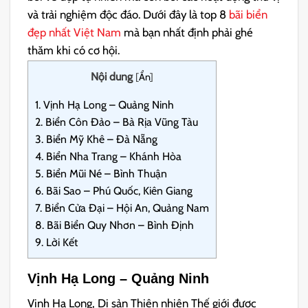
và trải nghiệm độc đáo. Dưới đây là top 8
bãi biển
đẹp nhất Việt Nam
mà bạn nhất định phải ghé
thăm khi có cơ hội.
Nội dung
[
Ẩn
]
1.
Vịnh Hạ Long – Quảng Ninh
2.
Biển Côn Đảo – Bà Rịa Vũng Tàu
3.
Biển Mỹ Khê – Đà Nẵng
4.
Biển Nha Trang – Khánh Hòa
5.
Biển Mũi Né – Bình Thuận
6.
Bãi Sao – Phú Quốc, Kiên Giang
7.
Biển Cửa Đại – Hội An, Quảng Nam
8.
Bãi Biển Quy Nhơn – Bình Định
9.
Lời Kết
Vịnh Hạ Long – Quảng Ninh
Vịnh Hạ Long, Di sản Thiên nhiên Thế giới được