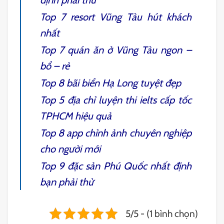
Top 7
resort Vũng Tàu
hút khách
nhất
Top 7
quán ăn ở Vũng Tàu
ngon –
bổ – rẻ
Top 8
bãi biển Hạ Long
tuyệt đẹp
Top 5 địa chỉ
luyện thi ielts cấp tốc
TPHCM
hiệu quả
Top 8
app chỉnh ảnh
chuyên nghiệp
cho người mới
Top 9
đặc sản Phú Quốc
nhất định
bạn phải thử
5/5 - (1 bình chọn)