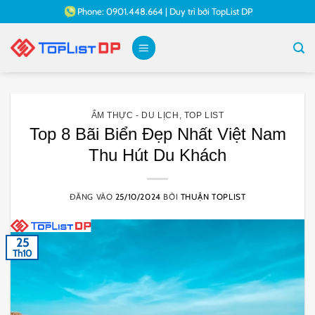
Bỏ
Phone:
0901.448.664
|
Duy trì bởi
TopList DP
qua
nội
dung
ẨM THỰC - DU LỊCH
,
TOP LIST
Top 8 Bãi Biển Đẹp Nhất Việt Nam
Thu Hút Du Khách
ĐĂNG VÀO
25/10/2024
BỞI
THUẬN TOPLIST
25
Th10