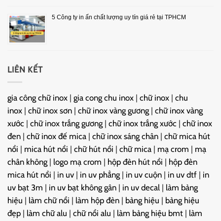
5 Công ty in ấn chất lượng uy tín giá rẻ tại TPHCM
LIÊN KẾT
gia công chữ inox
|
gia cong chu inox
|
chữ inox
|
chu
inox
|
chữ inox sơn
|
chữ inox vàng gương
|
chữ inox vàng
xước
|
chữ inox trắng gương
|
chữ inox trắng xước
|
chữ inox
đen
|
chữ inox đế mica
|
chữ inox sáng chân
|
chữ mica hút
nổi
|
mica hút nổi
|
chữ hút nổi
|
chữ mica
|
mạ crom
|
mạ
chân không
|
logo mạ crom
|
hộp đèn hút nổi
|
hộp đèn
mica hút nổi
|
in uv
|
in uv phẳng
|
in uv cuộn
|
in uv dtf
|
in
uv bạt 3m
|
in uv bạt không gân
|
in uv decal
|
làm bảng
hiệu
|
làm chữ nổi
|
làm hộp đèn
|
bảng hiệu
|
bảng hiệu
đẹp
|
làm chữ alu
|
chữ nổi alu
|
làm bảng hiệu bmt
|
làm