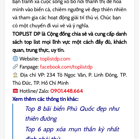
bạn tránh xa cuộc sống xô bồ nơi thành thị để hòa
mình vào biển cả, chiêm ngưỡng vẻ đẹp thiên nhiên
và tham gia các hoạt động giải trí thú vị. Chúc bạn
có một chuyến đi vui vẻ và ý nghĩa.
TOPLIST DP là Cộng đồng chia sẻ và cung cấp danh
sách top list mọi lĩnh vực một cách đầy đủ, khách
quan, trung thực, uy tín.
Website:
toplistdp.com
Fanpage:
facebook.com/toplistdp
Địa chỉ VP: 234 Tô Ngọc Vân, P. Linh Đông, TP.
Thủ Đức, TP. Hồ Chí Minh
Hotline/ Zalo:
0901.448.664
Xem thêm các thông tin khác:
Top 8
bãi biển Phú Quốc
đẹp như
thiên đường
Top 6
app xóa mụn
thần kỳ nhất
định phải thử