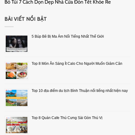
Bỏ Túi 7 Cách Dọn Dẹp Nhà Cửa Đón Tết Khỏe Re
BÀI VIẾT NỔI BẬT
5 Búp Bê Bị Ma Ám Nổi Tiếng Nhất Thế Giới
Top 8 Món Ăn Sáng Ít Calo Cho Người Muốn Giảm Cân
Top 10 địa điểm du lịch Bình Thuận nổi tiếng nhất hiện nay
Top 8 Quán Cafe Thú Cưng Sài Gòn Thú Vị