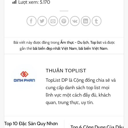
Lượt xem:
5.170
Bài viết này được đăng trong
Ẩm thực - Du lịch
,
Top list
và được
gắn thẻ
bãi biển đẹp nhất Việt Nam
,
bãi biển Việt Nam
.
THUẬN TOPLIST
TopList DP là Cộng đồng chia sẻ và
cung cấp danh sách top list mọi
lĩnh vực một cách đầy đủ, khách
quan, trung thực, uy tín.
Top 10 Đặc Sản Quy Nhơn
Top 6 Công Dụng Của Dầu