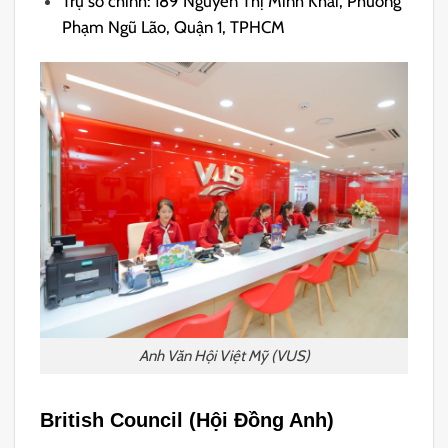
Trụ sở chính: 189 Nguyễn Thị Minh Khai, Phường
Phạm Ngũ Lão, Quận 1, TPHCM
Anh Văn Hội Việt Mỹ (VUS)
British Council (Hội Đồng Anh)