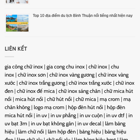
Top 10 địa điểm du lịch Bình Thuận nổi tiếng nhất hiện nay
LIÊN KẾT
gia công chữ inox
|
gia cong chu inox
|
chữ inox
|
chu
inox
|
chữ inox sơn
|
chữ inox vàng gương
|
chữ inox vàng
xước
|
chữ inox trắng gương
|
chữ inox trắng xước
|
chữ inox
đen
|
chữ inox đế mica
|
chữ inox sáng chân
|
chữ mica hút
nổi
|
mica hút nổi
|
chữ hút nổi
|
chữ mica
|
mạ crom
|
mạ
chân không
|
logo mạ crom
|
hộp đèn hút nổi
|
hộp đèn
mica hút nổi
|
in uv
|
in uv phẳng
|
in uv cuộn
|
in uv dtf
|
in
uv bạt 3m
|
in uv bạt không gân
|
in uv decal
|
làm bảng
hiệu
|
làm chữ nổi
|
làm hộp đèn
|
bảng hiệu
|
bảng hiệu
đẹp
|
làm chữ alu
|
chữ nổi alu
|
làm bảng hiệu bmt
|
làm