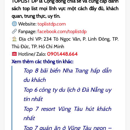
TOPLIST DP là Cộng đồng chia sẻ và cung cấp danh
sách top list mọi lĩnh vực một cách đầy đủ, khách
quan, trung thực, uy tín.
Website:
toplistdp.com
Fanpage:
facebook.com/toplistdp
Địa chỉ VP: 234 Tô Ngọc Vân, P. Linh Đông, TP.
Thủ Đức, TP. Hồ Chí Minh
Hotline/ Zalo:
0901.448.664
Xem thêm các thông tin khác:
Top 8
bãi biển Nha Trang
hấp dẫn
du khách
Top 6
công ty du lịch ở Đà Nẵng
uy
tín nhất
Top 7
resort Vũng Tàu
hút khách
nhất
Top 7
quán ăn ở Vũng Tàu
ngon –