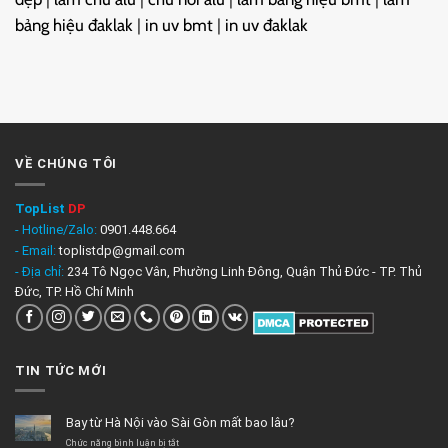
bảng hiệu đaklak
|
in uv bmt
|
in uv đaklak
VỀ CHÚNG TÔI
TopList
DP
- Hotline/Zalo:
0901.448.664
- Email:
toplistdp@gmail.com
- Địa chỉ:
234 Tô Ngọc Vân, Phường Linh Đông, Quận Thủ Đức - TP. Thủ
Đức, TP. Hồ Chí Minh
TIN TỨC MỚI
Bay từ Hà Nội vào Sài Gòn mất bao lâu?
ở
Chức năng bình luận bị tắt