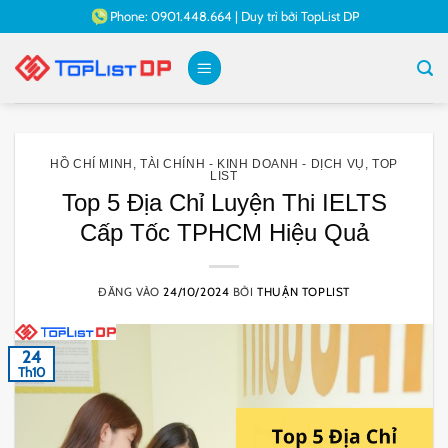
Bỏ
Phone:
0901.448.664
|
Duy trì bởi
TopList DP
qua
nội
dung
HỒ CHÍ MINH
,
TÀI CHÍNH - KINH DOANH - DỊCH VỤ
,
TOP
LIST
Top 5 Địa Chỉ Luyện Thi IELTS
Cấp Tốc TPHCM Hiệu Quả
ĐĂNG VÀO
24/10/2024
BỞI
THUẬN TOPLIST
24
Th10