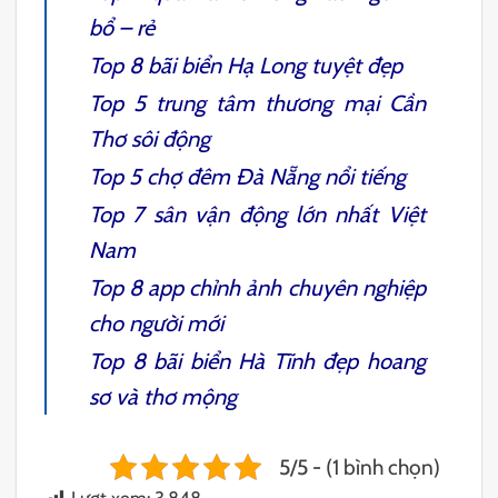
bổ – rẻ
Top 8
bãi biển Hạ Long
tuyệt đẹp
Top 5
trung tâm thương mại Cần
Thơ
sôi động
Top 5
chợ đêm Đà Nẵng
nổi tiếng
Top 7
sân vận động lớn nhất Việt
Nam
Top 8
app chỉnh ảnh
chuyên nghiệp
cho người mới
Top 8
bãi biển Hà Tĩnh
đẹp hoang
sơ và thơ mộng
5/5 - (1 bình chọn)