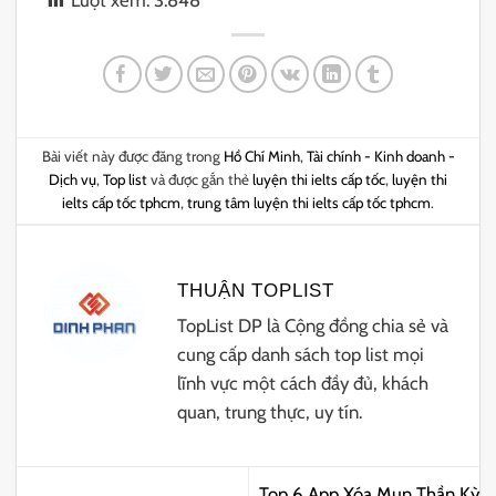
Lượt xem:
3.848
Bài viết này được đăng trong
Hồ Chí Minh
,
Tài chính - Kinh doanh -
Dịch vụ
,
Top list
và được gắn thẻ
luyện thi ielts cấp tốc
,
luyện thi
ielts cấp tốc tphcm
,
trung tâm luyện thi ielts cấp tốc tphcm
.
THUẬN TOPLIST
TopList DP là Cộng đồng chia sẻ và
cung cấp danh sách top list mọi
lĩnh vực một cách đầy đủ, khách
quan, trung thực, uy tín.
Top 6 App Xóa Mụn Thần Kỳ