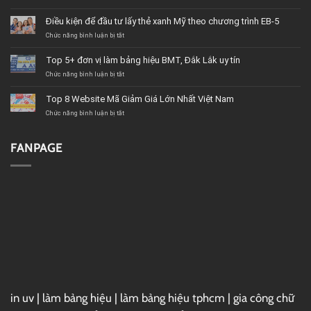
Bay
từ
Điều kiện để đầu tư lấy thẻ xanh Mỹ theo chương trình EB-5
Hà
Nội
ở
Chức năng bình luận bị tắt
vào
Điều
Sài
kiện
Top 5+ đơn vị làm bảng hiệu BMT, Đắk Lắk uy tín
Gòn
để
mất
đầu
ở
Chức năng bình luận bị tắt
bao
tư
Top
lâu?
lấy
5+
Top 8 Website Mã Giảm Giá Lớn Nhất Việt Nam
thẻ
đơn
xanh
vị
ở
Chức năng bình luận bị tắt
Mỹ
làm
Top
theo
bảng
8
chương
hiệu
Website
FANPAGE
trình
BMT,
Mã
EB-
Đắk
Giảm
5
Lắk
Giá
uy
Lớn
tín
Nhất
Việt
Nam
in uv
|
làm bảng hiệu
|
làm bảng hiệu tphcm
|
gia công chữ