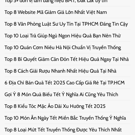
Top 5+ đơn vị làm bảng hiệu BMT, Đắk Lắk uy tín
Top 8 Website Mã Giảm Giá Lớn Nhất Việt Nam
Top 8 Văn Phòng Luật Sư Uy Tín Tại TPHCM Đáng Tin Cậy
Top 10 Loại Trà Giúp Ngủ Ngon Hiệu Quả Bạn Nên Thử
Top 10 Quán Cơm Niêu Hà Nội Chuẩn Vị Truyền Thống
Top 8 Bí Quyết Giảm Cân Đón Tết Hiệu Quả Ngay Tại Nhà
Top 8 Cách Giải Rượu Nhanh Nhất Hiệu Quả Tại Nhà
6 Địa Chỉ Bán Quà Tết 2025 Cao Cấp Giá Rẻ Tại TP.HCM
Gợi Ý 8 Món Quà Biếu Tết Ý Nghĩa Ai Cũng Yêu Thích
Top 8 Kiểu Tóc Mặc Áo Dài Xu Hướng Tết 2025
Top 10 Món Ăn Ngày Tết Miền Bắc Truyền Thống Ý Nghĩa
Top 8 Loại Mứt Tết Truyền Thống Được Yêu Thích Nhất