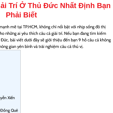
i Trí
Ở Thủ Đức Nhất Định Bạn
Phải Biết
mạnh mẽ tại TP.HCM, không chỉ nổi bật với nhịp sống đô thị
o những ai yêu thích câu cá giải trí. Nếu bạn đang tìm kiếm
 Đức, bài viết dưới đây sẽ giới thiệu đến bạn 9 hồ câu cá không
ông gian yên bình và trải nghiệm câu cá thú vị.
yễn Xiển
c Đồng Quê