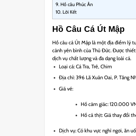
9.
Hồ câu Phúc Ân
10.
Lời Kết
Hồ Câu Cá Út Mập
Hồ câu cá Út Mập là một địa điểm lý tư
cảnh yên bình của Thủ Đức. Được thiết 
dịch vụ chất lượng và đa dạng loài cá.
Loại cá: Cá Tra, Trê, Chim
Địa chỉ: 396 Lã Xuân Oai, P. Tăng 
Giá vé:
Hồ cảm giác: 120.000 V
Hồ cá thịt: Giá thay đổi t
Dịch vụ: Có khu vực nghỉ ngơi, ăn u