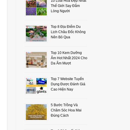
10 Loài Hoa Đẹp Nhất
Thế Giới Say Đắm
Lòng Người
Top 8 Địa Điểm Du
Lịch Châu Đốc Không
Nên Bỏ Qua
Top 10 Kem Dưỡng
Ẩm Hot Nhất 2024 Cho
Da Ẩm Mượt
Top 7 Website Tuyển
Dụng Được Đánh Giá
Cao Hiện Nay
5 Bước Trồng Và
Chăm Sóc Hoa Mai
Đúng Cách