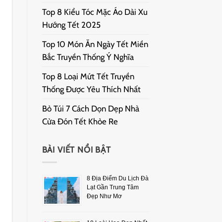
Top 8 Kiểu Tóc Mặc Áo Dài Xu
Hướng Tết 2025
Top 10 Món Ăn Ngày Tết Miền
Bắc Truyền Thống Ý Nghĩa
Top 8 Loại Mứt Tết Truyền
Thống Được Yêu Thích Nhất
Bỏ Túi 7 Cách Dọn Dẹp Nhà
Cửa Đón Tết Khỏe Re
BÀI VIẾT NỔI BẬT
8 Địa Điểm Du Lịch Đà
Lạt Gần Trung Tâm
Đẹp Như Mơ