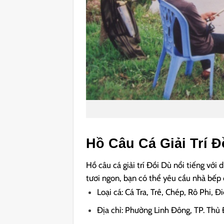
Hồ Câu Cá Giải Trí Đ
Hồ câu cá giải trí Đồi Dù nổi tiếng với
tươi ngon, bạn có thể yêu cầu nhà bếp 
Loại cá: Cá Tra, Trê, Chép, Rô Phi, 
Địa chỉ: Phường Linh Đông, TP. Thủ