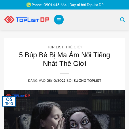
Bỏ
Phone:
0901.448.664
|
Duy trì bởi
TopList DP
qua
nội
dung
TOP LIST
,
THẾ GIỚI
5 Búp Bê Bị Ma Ám Nổi Tiếng
Nhất Thế Giới
ĐĂNG VÀO
05/10/2022
BỞI
SƯƠNG TOPLIST
05
Th10