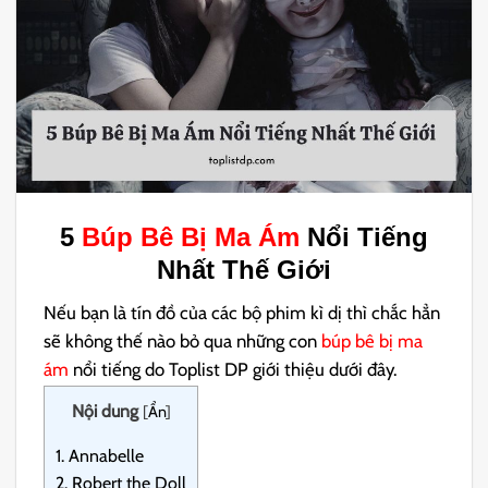
5
Búp Bê Bị Ma Ám
Nổi Tiếng
Nhất Thế Giới
Nếu bạn là tín đồ của các bộ phim kì dị thì chắc hẳn
sẽ không thế nào bỏ qua những con
búp bê bị ma
ám
nổi tiếng do Toplist DP giới thiệu dưới đây.
Nội dung
[
Ẩn
]
1.
Annabelle
2.
Robert the Doll