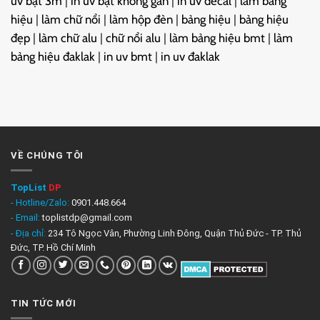
uv bạt 3m
|
in uv bạt không gân
|
in uv decal
|
làm bảng
hiệu
|
làm chữ nổi
|
làm hộp đèn
|
bảng hiệu
|
bảng hiệu
đẹp
|
làm chữ alu
|
chữ nổi alu
|
làm bảng hiệu bmt
|
làm
bảng hiệu đaklak
|
in uv bmt
|
in uv đaklak
VỀ CHÚNG TÔI
TopList
DP
- Hotline/Zalo:
0901.448.664
- Email:
toplistdp@gmail.com
- Địa chỉ:
234 Tô Ngọc Vân, Phường Linh Đông, Quận Thủ Đức - TP. Thủ
Đức, TP. Hồ Chí Minh
TIN TỨC MỚI