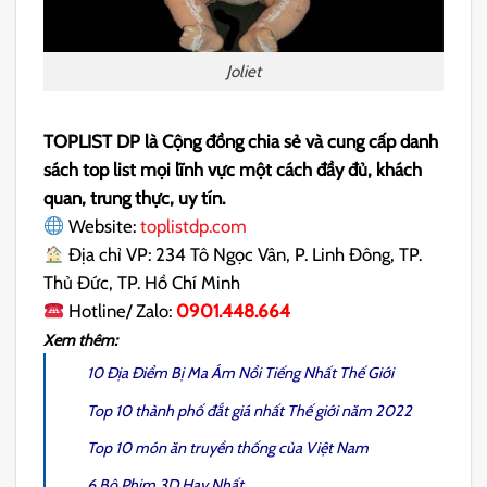
Joliet
TOPLIST DP là Cộng đồng chia sẻ và cung cấp danh
sách top list mọi lĩnh vực một cách đầy đủ, khách
quan, trung thực, uy tín.
Website:
toplistdp.com
Địa chỉ VP: 234 Tô Ngọc Vân, P. Linh Đông, TP.
Thủ Đức, TP. Hồ Chí Minh
Hotline/ Zalo:
0901.448.664
Xem thêm:
10 Địa Điểm Bị Ma Ám Nổi Tiếng Nhất Thế Giới
Top 10 thành phố đắt giá nhất Thế giới năm 2022
Top 10 món ăn truyền thống của Việt Nam
6 Bộ Phim 3D Hay Nhất