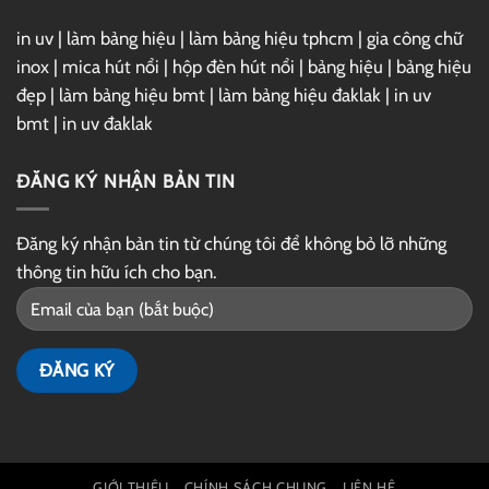
in uv
|
làm bảng hiệu
|
làm bảng hiệu tphcm
|
gia công chữ
inox
|
mica hút nổi
|
hộp đèn hút nổi
|
bảng hiệu
|
bảng hiệu
đẹp
|
làm bảng hiệu bmt
|
làm bảng hiệu đaklak
|
in uv
bmt
|
in uv đaklak
ĐĂNG KÝ NHẬN BẢN TIN
Đăng ký nhận bản tin từ chúng tôi để không bỏ lỡ những
thông tin hữu ích cho bạn.
GIỚI THIỆU
CHÍNH SÁCH CHUNG
LIÊN HỆ