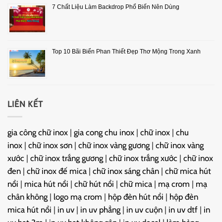
7 Chất Liệu Làm Backdrop Phổ Biến Nên Dùng
Top 10 Bãi Biển Phan Thiết Đẹp Thơ Mộng Trong Xanh
LIÊN KẾT
gia công chữ inox
|
gia cong chu inox
|
chữ inox
|
chu
inox
|
chữ inox sơn
|
chữ inox vàng gương
|
chữ inox vàng
xước
|
chữ inox trắng gương
|
chữ inox trắng xước
|
chữ inox
đen
|
chữ inox đế mica
|
chữ inox sáng chân
|
chữ mica hút
nổi
|
mica hút nổi
|
chữ hút nổi
|
chữ mica
|
mạ crom
|
mạ
chân không
|
logo mạ crom
|
hộp đèn hút nổi
|
hộp đèn
mica hút nổi
|
in uv
|
in uv phẳng
|
in uv cuộn
|
in uv dtf
|
in