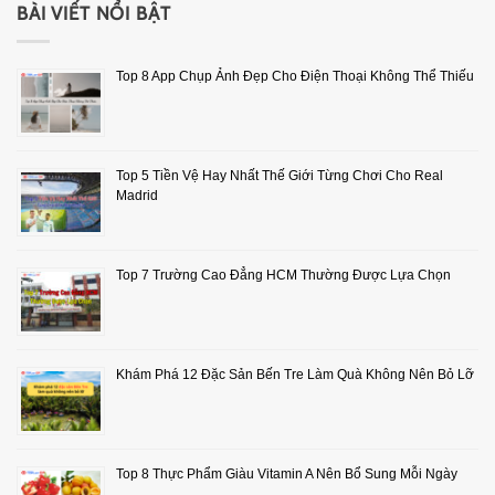
BÀI VIẾT NỔI BẬT
Top 8 App Chụp Ảnh Đẹp Cho Điện Thoại Không Thể Thiếu
Top 5 Tiền Vệ Hay Nhất Thế Giới Từng Chơi Cho Real
Madrid
Top 7 Trường Cao Đẳng HCM Thường Được Lựa Chọn
Khám Phá 12 Đặc Sản Bến Tre Làm Quà Không Nên Bỏ Lỡ
Top 8 Thực Phẩm Giàu Vitamin A Nên Bổ Sung Mỗi Ngày