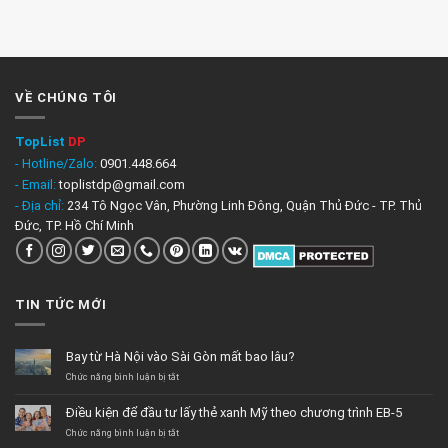
VỀ CHÚNG TÔI
TopList
DP
- Hotline/Zalo:
0901.448.664
- Email:
toplistdp@gmail.com
- Địa chỉ:
234 Tô Ngọc Vân, Phường Linh Đông, Quận Thủ Đức - TP. Thủ
Đức, TP. Hồ Chí Minh
TIN TỨC MỚI
Bay từ Hà Nội vào Sài Gòn mất bao lâu?
ở
Chức năng bình luận bị tắt
Bay
từ
Điều kiện để đầu tư lấy thẻ xanh Mỹ theo chương trình EB-5
Hà
Nội
ở
Chức năng bình luận bị tắt
vào
Điều