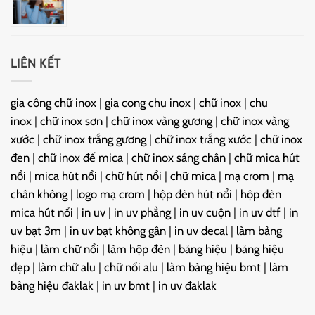
LIÊN KẾT
gia công chữ inox
|
gia cong chu inox
|
chữ inox
|
chu
inox
|
chữ inox sơn
|
chữ inox vàng gương
|
chữ inox vàng
xước
|
chữ inox trắng gương
|
chữ inox trắng xước
|
chữ inox
đen
|
chữ inox đế mica
|
chữ inox sáng chân
|
chữ mica hút
nổi
|
mica hút nổi
|
chữ hút nổi
|
chữ mica
|
mạ crom
|
mạ
chân không
|
logo mạ crom
|
hộp đèn hút nổi
|
hộp đèn
mica hút nổi
|
in uv
|
in uv phẳng
|
in uv cuộn
|
in uv dtf
|
in
uv bạt 3m
|
in uv bạt không gân
|
in uv decal
|
làm bảng
hiệu
|
làm chữ nổi
|
làm hộp đèn
|
bảng hiệu
|
bảng hiệu
đẹp
|
làm chữ alu
|
chữ nổi alu
|
làm bảng hiệu bmt
|
làm
bảng hiệu đaklak
|
in uv bmt
|
in uv đaklak