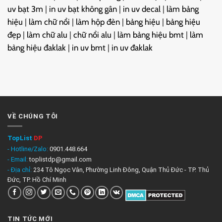
uv bạt 3m
|
in uv bạt không gân
|
in uv decal
|
làm bảng
hiệu
|
làm chữ nổi
|
làm hộp đèn
|
bảng hiệu
|
bảng hiệu
đẹp
|
làm chữ alu
|
chữ nổi alu
|
làm bảng hiệu bmt
|
làm
bảng hiệu đaklak
|
in uv bmt
|
in uv đaklak
VỀ CHÚNG TÔI
TopList
DP
- Hotline/Zalo:
0901.448.664
- Email:
toplistdp@gmail.com
- Địa chỉ:
234 Tô Ngọc Vân, Phường Linh Đông, Quận Thủ Đức - TP. Thủ
Đức, TP. Hồ Chí Minh
TIN TỨC MỚI