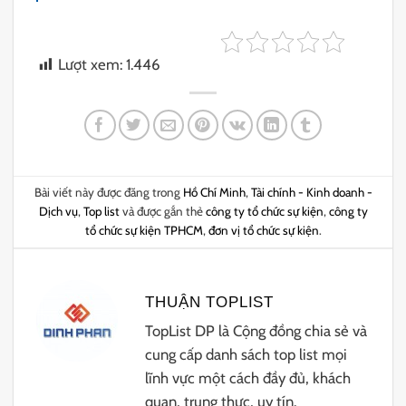
Lượt xem:
1.446
Bài viết này được đăng trong
Hồ Chí Minh
,
Tài chính - Kinh doanh -
Dịch vụ
,
Top list
và được gắn thẻ
công ty tổ chức sự kiện
,
công ty
tổ chức sự kiện TPHCM
,
đơn vị tổ chức sự kiện
.
THUẬN TOPLIST
TopList DP là Cộng đồng chia sẻ và
cung cấp danh sách top list mọi
lĩnh vực một cách đầy đủ, khách
quan, trung thực, uy tín.