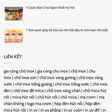
5 Quán Bún Chả Ngon Nhất Hà Nội
7 thói quen giúp trẻ hóa da nên bắt đầu từ sớm bạn nên biết
LIÊN KẾT
gia công chữ inox
|
gia cong chu inox
|
chữ inox
|
chu
inox
|
chữ inox sơn
|
chữ inox vàng gương
|
chữ inox vàng
xước
|
chữ inox trắng gương
|
chữ inox trắng xước
|
chữ inox
đen
|
chữ inox đế mica
|
chữ inox sáng chân
|
chữ mica hút
nổi
|
mica hút nổi
|
chữ hút nổi
|
chữ mica
|
mạ crom
|
mạ
chân không
|
logo mạ crom
|
hộp đèn hút nổi
|
hộp đèn
mica hút nổi
|
in uv
|
in uv phẳng
|
in uv cuộn
|
in uv dtf
|
in