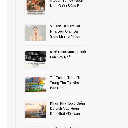
8 Quán Bún Ốc Ngon
Nhất Quận Đống Đa
5 Cách Trị Nám Tại
Nhà Đơn Giản Da
Sáng Mịn Tự Nhiên
8 Bộ Phim Kinh Dị Thái
Lan Hay Nhất
7 Ý Tưởng Trang Trí
Trung Thu Tại Nhà
Bao Đẹp
Khám Phá Top 8 Điểm
Du Lịch Mạo Hiểm
Đẹp Nhất Việt Nam