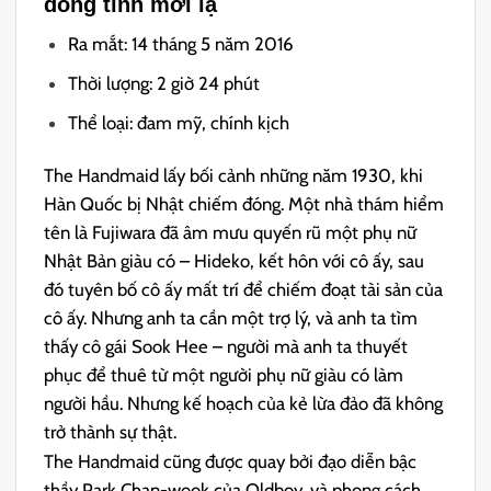
đồng tính mới lạ
Ra mắt: 14 tháng 5 năm 2016
Thời lượng: 2 giờ 24 phút
Thể loại: đam mỹ, chính kịch
The Handmaid lấy bối cảnh những năm 1930, khi
Hàn Quốc bị Nhật chiếm đóng. Một nhà thám hiểm
tên là Fujiwara đã âm mưu quyến rũ một phụ nữ
Nhật Bản giàu có – Hideko, kết hôn với cô ấy, sau
đó tuyên bố cô ấy mất trí để chiếm đoạt tài sản của
cô ấy. Nhưng anh ta cần một trợ lý, và anh ta tìm
thấy cô gái Sook Hee – người mà anh ta thuyết
phục để thuê từ một người phụ nữ giàu có làm
người hầu. Nhưng kế hoạch của kẻ lừa đảo đã không
trở thành sự thật.
The Handmaid cũng được quay bởi đạo diễn bậc
thầy Park Chan-wook của Oldboy, và phong cách