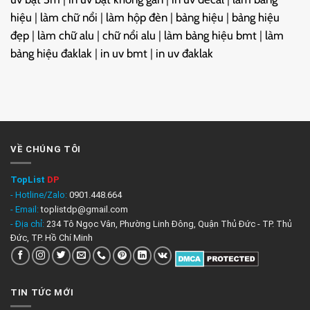
hiệu
|
làm chữ nổi
|
làm hộp đèn
|
bảng hiệu
|
bảng hiệu
đẹp
|
làm chữ alu
|
chữ nổi alu
|
làm bảng hiệu bmt
|
làm
bảng hiệu đaklak
|
in uv bmt
|
in uv đaklak
VỀ CHÚNG TÔI
TopList
DP
- Hotline/Zalo:
0901.448.664
- Email:
toplistdp@gmail.com
- Địa chỉ:
234 Tô Ngọc Vân, Phường Linh Đông, Quận Thủ Đức - TP. Thủ
Đức, TP. Hồ Chí Minh
TIN TỨC MỚI