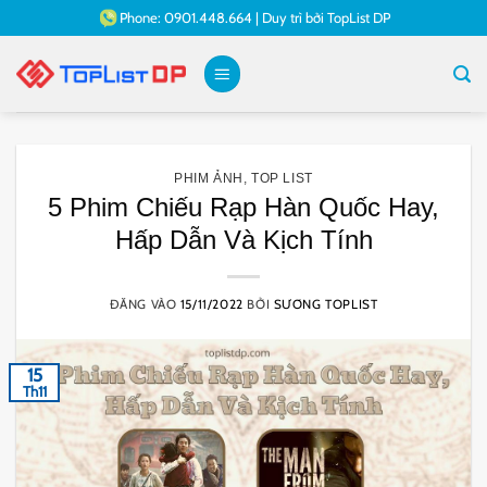
Bỏ
Phone:
0901.448.664
|
Duy trì bởi
TopList DP
qua
nội
dung
PHIM ẢNH
,
TOP LIST
5 Phim Chiếu Rạp Hàn Quốc Hay,
Hấp Dẫn Và Kịch Tính
ĐĂNG VÀO
15/11/2022
BỞI
SƯƠNG TOPLIST
15
Th11