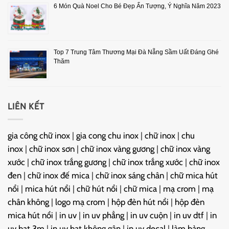
6 Món Quà Noel Cho Bé Đẹp Ấn Tượng, Ý Nghĩa Năm 2023
Top 7 Trung Tâm Thương Mại Đà Nẵng Sầm Uất Đáng Ghé
Thăm
LIÊN KẾT
gia công chữ inox
|
gia cong chu inox
|
chữ inox
|
chu
inox
|
chữ inox sơn
|
chữ inox vàng gương
|
chữ inox vàng
xước
|
chữ inox trắng gương
|
chữ inox trắng xước
|
chữ inox
đen
|
chữ inox đế mica
|
chữ inox sáng chân
|
chữ mica hút
nổi
|
mica hút nổi
|
chữ hút nổi
|
chữ mica
|
mạ crom
|
mạ
chân không
|
logo mạ crom
|
hộp đèn hút nổi
|
hộp đèn
mica hút nổi
|
in uv
|
in uv phẳng
|
in uv cuộn
|
in uv dtf
|
in
uv bạt 3m
|
in uv bạt không gân
|
in uv decal
|
làm bảng