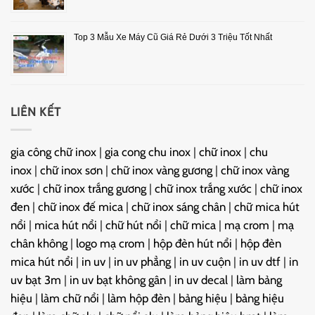
Top 3 Mẫu Xe Máy Cũ Giá Rẻ Dưới 3 Triệu Tốt Nhất
LIÊN KẾT
gia công chữ inox
|
gia cong chu inox
|
chữ inox
|
chu
inox
|
chữ inox sơn
|
chữ inox vàng gương
|
chữ inox vàng
xước
|
chữ inox trắng gương
|
chữ inox trắng xước
|
chữ inox
đen
|
chữ inox đế mica
|
chữ inox sáng chân
|
chữ mica hút
nổi
|
mica hút nổi
|
chữ hút nổi
|
chữ mica
|
mạ crom
|
mạ
chân không
|
logo mạ crom
|
hộp đèn hút nổi
|
hộp đèn
mica hút nổi
|
in uv
|
in uv phẳng
|
in uv cuộn
|
in uv dtf
|
in
uv bạt 3m
|
in uv bạt không gân
|
in uv decal
|
làm bảng
hiệu
|
làm chữ nổi
|
làm hộp đèn
|
bảng hiệu
|
bảng hiệu