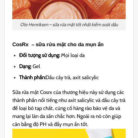
Ole Henriksen – sữa rửa mặt tốt nhất kiểm soát dầu
CosRx – sữa rửa mặt cho da mụn ẩn
Đối tượng sử dụng:
Mọi loại da
Dạng
: Gel
Thành phần:
Dầu cây trà, axit salicylic
Sữa rửa mặt Cosrx của thương hiệu này sử dụng các
thành phần nổi tiếng như axit salicylic và dầu cây trà
để loại bỏ tạp chất, củng cố hàng rào bảo vệ da và
mang lại làn da săn chắc hơn. Ngoài ra nó còn giúp
cân bằng độ PH và đẩy mụn ẩn tốt.