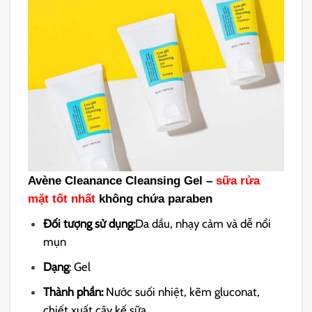
Avène Cleanance Cleansing Gel –
sữa rửa
mặt tốt nhất
không chứa paraben
Đối tượng sử dụng:
Da dầu, nhạy cảm và dễ nổi
mụn
Dạng
: Gel
Thành phần:
Nước suối nhiệt, kẽm gluconat,
chiết xuất cây kế sữa