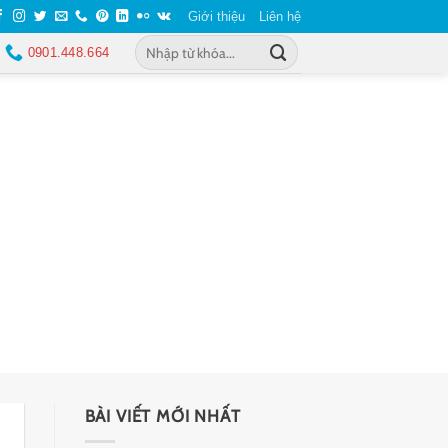
Giới thiệu
Liên hệ
0901.448.664
BÀI VIẾT MỚI NHẤT