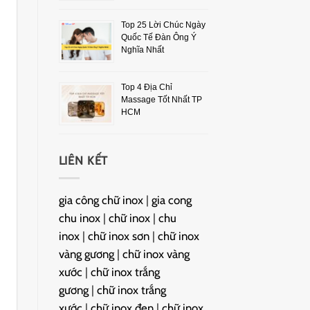
Top 25 Lời Chúc Ngày
Quốc Tế Đàn Ông Ý
Nghĩa Nhất
Top 4 Địa Chỉ
Massage Tốt Nhất TP
HCM
LIÊN KẾT
gia công chữ inox
|
gia cong
chu inox
|
chữ inox
|
chu
inox
|
chữ inox sơn
|
chữ inox
vàng gương
|
chữ inox vàng
xước
|
chữ inox trắng
gương
|
chữ inox trắng
xước
|
chữ inox đen
|
chữ inox