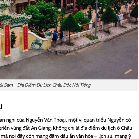
úi Sam – Địa Điểm Du Lịch Châu Đốc Nổi Tiếng
u
 an nghỉ của Nguyễn Văn Thoại, một vị quan triều Nguyễn có
triển vùng đất An Giang. Không chỉ là địa điểm du lịch ở Châu
 mà nơi đây còn mang đậm dấu ấn văn hóa – lịch sử, mang ý