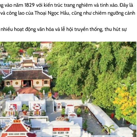
ng vào năm 1829 với kiến trúc trang nghiêm và tinh xảo. Đây là
sử và công lao của Thoại Ngọc Hầu, cũng như chiêm ngưỡng cảnh
 nhiều hoạt động văn hóa và lễ hội truyền thống, thu hút sự