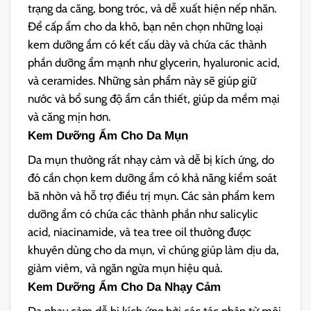
trạng da căng, bong tróc, và dễ xuất hiện nếp nhăn.
Để cấp ẩm cho da khô, bạn nên chọn những loại
kem dưỡng ẩm có kết cấu dày và chứa các thành
phần dưỡng ẩm mạnh như glycerin, hyaluronic acid,
và ceramides. Những sản phẩm này sẽ giúp giữ
nước và bổ sung độ ẩm cần thiết, giúp da mềm mại
và căng mịn hơn.
Kem Dưỡng Ẩm Cho
Da Mụn
Da mụn thường rất nhạy cảm và dễ bị kích ứng, do
đó cần chọn kem dưỡng ẩm có khả năng kiểm soát
bã nhờn và hỗ trợ điều trị mụn. Các sản phẩm kem
dưỡng ẩm có chứa các thành phần như salicylic
acid, niacinamide, và tea tree oil thường được
khuyên dùng cho da mụn, vì chúng giúp làm dịu da,
giảm viêm, và ngăn ngừa mụn hiệu quả.
Kem Dưỡng Ẩm Cho
Da Nhạy Cảm
Da nhạy cảm dễ bị kích ứng bởi các tác nhân từ môi