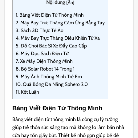
Nội dung
[
Ẩn
]
1.
Bảng Viết Điện Tử Thông Minh
2.
Máy Bay Trực Thăng Cảm Ứng Bằng Tay
3.
Sách 3D Thực Tế Ảo
4.
Máy Bay Trực Thăng Điều Khiển Từ Xa
5.
Đồ Chơi Bác Sĩ Xe Đẩy Cao Cấp
6.
Máy Đọc Sách Điện Tử
7.
Xe Máy Điện Thông Minh
8.
Bộ Solar Robot 14 Trong 1
9.
Máy Ảnh Thông Minh Trẻ Em
10.
Quả Bóng Đa Năng Sphero 2.0
11.
Kết Luận
Bảng Viết Điện Tử Thông Minh
Bảng viết điện tử thông minh là công cụ lý tưởng
giúp trẻ thỏa sức sáng tạo mà không lo làm bẩn nhà
cửa hay tốn giấy bút. Thiết kế nhỏ gọn giúp bé dễ