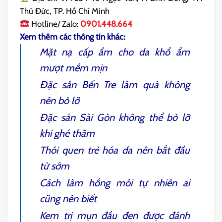
Thủ Đức, TP. Hồ Chí Minh
Hotline/ Zalo:
0901.448.664
Xem thêm các thông tin khác:
Mặt nạ cấp ẩm
cho da khổ ẩm
mượt mềm mịn
Đặc sản Bến Tre
làm quà không
nên bỏ lỡ
Đặc sản Sài Gòn
không thể bỏ lỡ
khi ghé thăm
Thói quen
trẻ hóa da
nên bắt đầu
từ sớm
Cách làm hồng môi
tự nhiên ai
cũng nên biết
Kem trị mụn đầu đen
được đánh