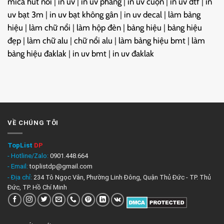
mica hút nổi
|
in uv
|
in uv phẳng
|
in uv cuộn
|
in uv dtf
|
in
uv bạt 3m
|
in uv bạt không gân
|
in uv decal
|
làm bảng
hiệu
|
làm chữ nổi
|
làm hộp đèn
|
bảng hiệu
|
bảng hiệu
đẹp
|
làm chữ alu
|
chữ nổi alu
|
làm bảng hiệu bmt
|
làm
bảng hiệu đaklak
|
in uv bmt
|
in uv đaklak
VỀ CHÚNG TÔI
TopList
DP
- Hotline/Zalo:
0901.448.664
- Email:
toplistdp@gmail.com
- Địa chỉ:
234 Tô Ngọc Vân, Phường Linh Đông, Quận Thủ Đức - TP. Thủ
Đức, TP. Hồ Chí Minh