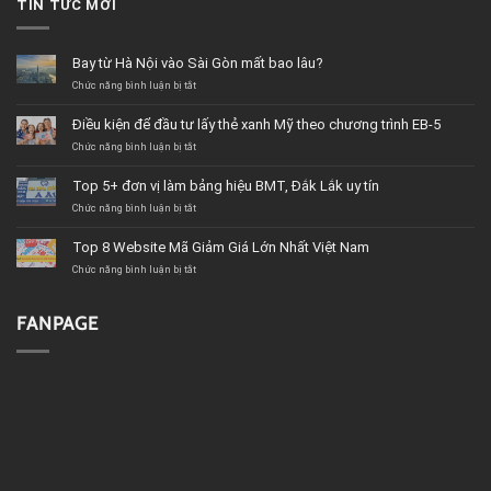
TIN TỨC MỚI
Bay từ Hà Nội vào Sài Gòn mất bao lâu?
ở
Chức năng bình luận bị tắt
Bay
từ
Điều kiện để đầu tư lấy thẻ xanh Mỹ theo chương trình EB-5
Hà
Nội
ở
Chức năng bình luận bị tắt
vào
Điều
Sài
kiện
Top 5+ đơn vị làm bảng hiệu BMT, Đắk Lắk uy tín
Gòn
để
mất
đầu
ở
Chức năng bình luận bị tắt
bao
tư
Top
lâu?
lấy
5+
Top 8 Website Mã Giảm Giá Lớn Nhất Việt Nam
thẻ
đơn
xanh
vị
ở
Chức năng bình luận bị tắt
Mỹ
làm
Top
theo
bảng
8
chương
hiệu
Website
FANPAGE
trình
BMT,
Mã
EB-
Đắk
Giảm
5
Lắk
Giá
uy
Lớn
tín
Nhất
Việt
Nam