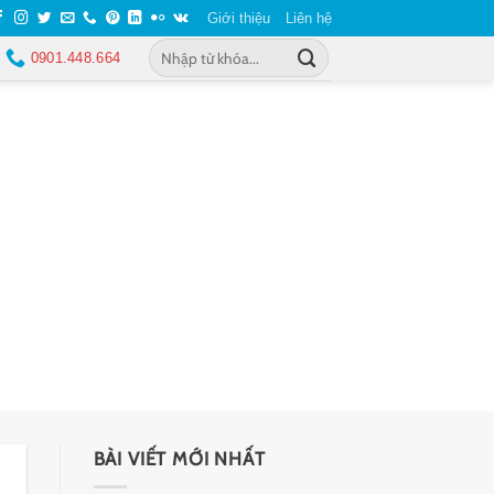
Giới thiệu
Liên hệ
0901.448.664
BÀI VIẾT MỚI NHẤT