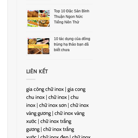
Top 10 Đặc Sản Bình
Thuận Ngon Nức
Tiếng Nên Thử
10 tác dụng của đông
trùng hạ thảo bạn đã
biết chưa
LIÊN KẾT
gia công chữ inox
|
gia cong
chu inox
|
chữ inox
|
chu
inox
|
chữ inox sơn
|
chữ inox
vàng gương
|
chữ inox vàng
xước
|
chữ inox trắng
gương
|
chữ inox trắng
xước
|
chữ inox đen
|
chữ inox