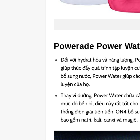
Powerade Power Wat
Đối với hydrat hóa và năng lượng,
giúp thúc đẩy quá trình tập luyện 
bổ sung nước, Power Water giúp các
luyện của họ.
Thay vì đường, Power Water chứa các
mức độ bền bỉ, điều này rất tốt ch
thống điện giải tiên tiến ION4 bổ s
bao gồm natri, kali, canxi và magiê.