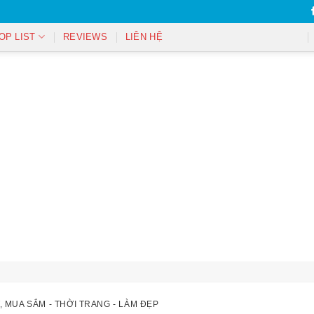
OP LIST
REVIEWS
LIÊN HỆ
,
MUA SẮM - THỜI TRANG - LÀM ĐẸP