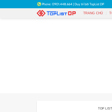
Bỏ
Phone:
0901.448.664
|
Duy trì bởi
TopList DP
qua
TRANG CHỦ
T
nội
dung
TOP LIST