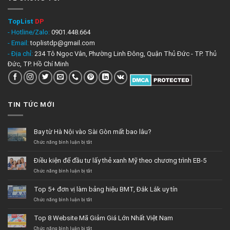
TopList
DP
- Hotline/Zalo:
0901.448.664
- Email:
toplistdp@gmail.com
- Địa chỉ:
234 Tô Ngọc Vân, Phường Linh Đông, Quận Thủ Đức - TP. Thủ
Đức, TP. Hồ Chí Minh
TIN TỨC MỚI
Bay từ Hà Nội vào Sài Gòn mất bao lâu?
ở
Chức năng bình luận bị tắt
Bay
từ
Điều kiện để đầu tư lấy thẻ xanh Mỹ theo chương trình EB-5
Hà
Nội
ở
Chức năng bình luận bị tắt
vào
Điều
Sài
kiện
Top 5+ đơn vị làm bảng hiệu BMT, Đắk Lắk uy tín
Gòn
để
mất
đầu
ở
Chức năng bình luận bị tắt
bao
tư
Top
lâu?
lấy
5+
Top 8 Website Mã Giảm Giá Lớn Nhất Việt Nam
thẻ
đơn
xanh
vị
ở
Chức năng bình luận bị tắt