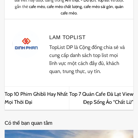
Bài viết này được đăng trong
Ẩm thực - Du lịch
,
Top list
và được
gắn thẻ
cafe mèo
,
cafe mèo chất lượng
,
cafe mèo sài gòn
,
quán
cafe mèo
.
LAM TOPLIST
TopList DP là Cộng đồng chia sẻ và
cung cấp danh sách top list mọi
lĩnh vực một cách đầy đủ, khách
quan, trung thực, uy tín.
Top 10 Phim Ghibli Hay Nhất
Top 7 Quán Cafe Đà Lạt View
Mọi Thời Đại
Đẹp Sống Ảo “Chất Lừ”
Có thể bạn quan tâm