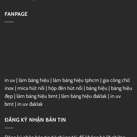
Mỹ
làm
Top
theo
bảng
8
chương
hiệu
Website
FANPAGE
trình
BMT,
Mã
EB-
Đắk
Giảm
5
Lắk
Giá
uy
Lớn
tín
Nhất
Việt
Nam
in uv
|
làm bảng hiệu
|
làm bảng hiệu tphcm
|
gia công chữ
inox
|
mica hút nổi
|
hộp đèn hút nổi
|
bảng hiệu
|
bảng hiệu
đẹp
|
làm bảng hiệu bmt
|
làm bảng hiệu đaklak
|
in uv
bmt
|
in uv đaklak
ĐĂNG KÝ NHẬN BẢN TIN