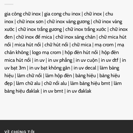
gia công chữ inox
|
gia cong chu inox
|
chữ inox
|
chu
inox
|
chữ inox sơn
|
chữ inox vàng gương
|
chữ inox vàng
xước
|
chữ inox trắng gương
|
chữ inox trắng xước
|
chữ inox
đen
|
chữ inox đế mica
|
chữ inox sáng chân
|
chữ mica hút
nổi
|
mica hút nổi
|
chữ hút nổi
|
chữ mica
|
mạ crom
|
mạ
chân không
|
logo mạ crom
|
hộp đèn hút nổi
|
hộp đèn
mica hút nổi
|
in uv
|
in uv phẳng
|
in uv cuộn
|
in uv dtf
|
in
uv bạt 3m
|
in uv bạt không gân
|
in uv decal
|
làm bảng
hiệu
|
làm chữ nổi
|
làm hộp đèn
|
bảng hiệu
|
bảng hiệu
đẹp
|
làm chữ alu
|
chữ nổi alu
|
làm bảng hiệu bmt
|
làm
bảng hiệu đaklak
|
in uv bmt
|
in uv đaklak
VỀ CHÚNG TÔI