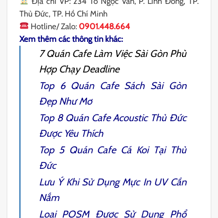
Địa chỉ VP: 234 Tô Ngọc Vân, P. Linh Đông, TP.
Thủ Đức, TP. Hồ Chí Minh
Hotline/ Zalo:
0901.448.664
Xem thêm các thông tin khác:
7 Quán Cafe Làm Việc Sài Gòn Phù
Hợp Chạy Deadline
Top 6 Quán Cafe Sách Sài Gòn
Đẹp Như Mơ
Top 8 Quán Cafe Acoustic Thủ Đức
Được Yêu Thích
Top 5 Quán Cafe Cá Koi Tại Thủ
Đức
Lưu Ý Khi Sử Dụng Mực In UV Cần
Nắm
Loại POSM Được Sử Dụng Phổ