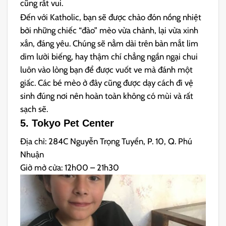
cũng rất vui.
Đến với Katholic, bạn sẽ được chào đón nồng nhiệt
bởi những chiếc “đào” mèo vừa chảnh, lại vừa xinh
xắn, đáng yêu. Chúng sẽ nằm dài trên bàn mắt lim
dim lười biếng, hay thậm chí chẳng ngần ngại chui
luôn vào lòng bạn để được vuốt ve mà đánh một
giấc. Các bé mèo ở đây cũng được dạy cách đi vệ
sinh đúng nơi nên hoàn toàn không có mùi và rất
sạch sẽ.
5. Tokyo Pet Center
Địa chỉ: 284C Nguyễn Trọng Tuyển, P. 10, Q. Phú
Nhuận
Giờ mở cửa: 12h00 – 21h30