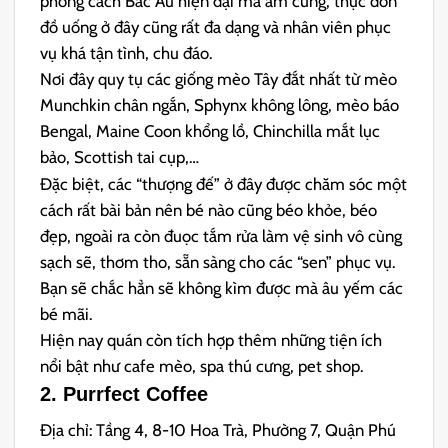
phong cách Bắc Âu hiện đại mà ấm cúng, thực đơn
đồ uống ở đây cũng rất đa dạng và nhân viên phục
vụ khá tận tình, chu đáo.
Nơi đây quy tụ các giống mèo Tây đắt nhất từ mèo
Munchkin chân ngắn, Sphynx không lông, mèo báo
Bengal, Maine Coon khổng lồ, Chinchilla mắt lục
bảo, Scottish tai cụp,…
Đặc biệt, các “thượng đế” ở đây được chăm sóc một
cách rất bài bản nên bé nào cũng béo khỏe, béo
đẹp, ngoài ra còn đuọc tắm rửa làm vệ sinh vô cùng
sạch sẽ, thơm tho, sẵn sàng cho các “sen” phục vụ.
Bạn sẽ chắc hẳn sẽ không kìm được mà âu yếm các
bé mãi.
Hiện nay quán còn tích hợp thêm những tiện ích
nổi bật như cafe mèo, spa thú cưng, pet shop.
2. Purrfect Coffee
Địa chỉ: Tầng 4, 8-10 Hoa Trà, Phường 7, Quận Phú