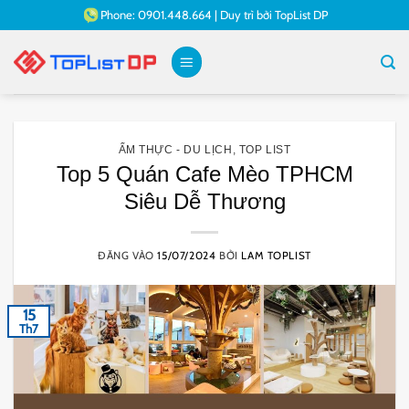
Bỏ
Phone:
0901.448.664
|
Duy trì bởi
TopList DP
qua
nội
dung
ẨM THỰC - DU LỊCH
,
TOP LIST
Top 5 Quán Cafe Mèo TPHCM
Siêu Dễ Thương
ĐĂNG VÀO
15/07/2024
BỞI
LAM TOPLIST
15
Th7