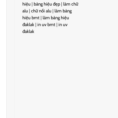
hiệu
|
bảng hiệu đẹp
|
làm chữ
alu
|
chữ nổi alu
|
làm bảng
hiệu bmt
|
làm bảng hiệu
đaklak
|
in uv bmt
|
in uv
đaklak