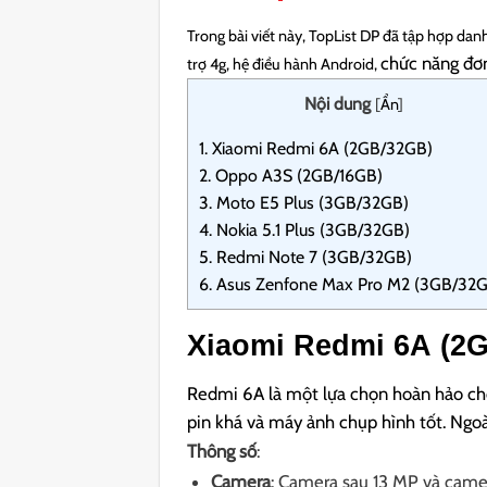
Trong bài viết này, TopList DP đã tập hợp dan
chức năng đơn
trợ 4g, hệ điều hành Android,
Nội dung
[
Ẩn
]
1.
Xiaomi Redmi 6A (2GB/32GB)
2.
Oppo A3S (2GB/16GB)
3.
Moto E5 Plus (3GB/32GB)
4.
Nokia 5.1 Plus (3GB/32GB)
5.
Redmi Note 7 (3GB/32GB)
6.
Asus Zenfone Max Pro M2 (3GB/32
Xiaomi Redmi 6A (2
Redmi 6A là một lựa chọn hoàn hảo cho
pin khá và máy ảnh chụp hình tốt. Ngoài
Thông số
:
Camera
: Camera sau 13 MP và came