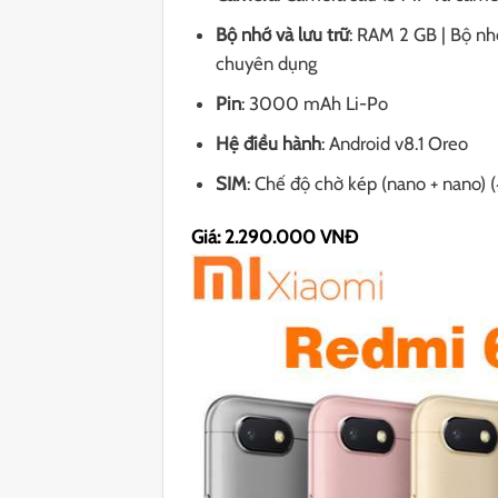
Bộ nhớ và lưu trữ
: RAM 2 GB | Bộ nh
chuyên dụng
Pin
: 3000 mAh Li-Po
Hệ điều hành
: Android v8.1 Oreo
SIM
: Chế độ chờ kép (nano + nano) 
Giá: 2.290.000 VNĐ