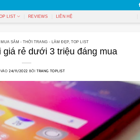
OP LIST
REVIEWS
LIÊN HỆ
,
MUA SẮM - THỜI TRANG - LÀM ĐẸP
,
TOP LIST
i giá rẻ dưới 3 triệu đáng mua
 VÀO
24/11/2022
BỞI
TRANG TOPLIST