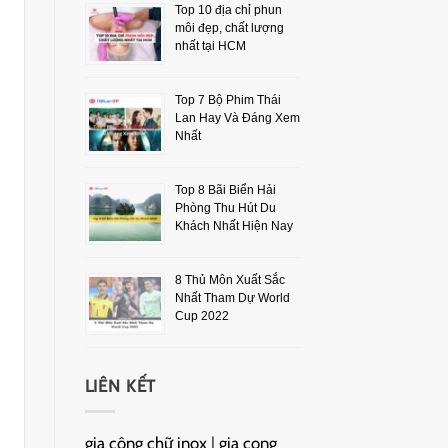
Top 10 địa chỉ phun
môi đẹp, chất lượng
nhất tại HCM
Top 7 Bộ Phim Thái
Lan Hay Và Đáng Xem
Nhất
Top 8 Bãi Biển Hải
Phòng Thu Hút Du
Khách Nhất Hiện Nay
8 Thủ Môn Xuất Sắc
Nhất Tham Dự World
Cup 2022
LIÊN KẾT
gia công chữ inox
|
gia cong