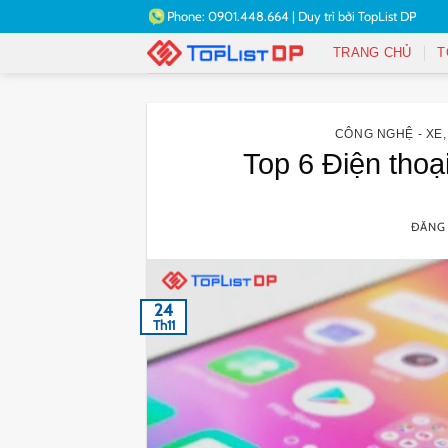
Bỏ
Phone:
0901.448.664
|
Duy trì bởi
TopList DP
qua
TRANG CHỦ
T
nội
dung
CÔNG NGHỆ - XE
Top 6 Điện thoạ
ĐĂNG
24
Th11