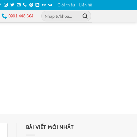
Giới thiệu
Liên hệ
0901.448.664
BÀI VIẾT MỚI NHẤT