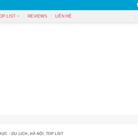
OP LIST
REVIEWS
LIÊN HỆ
HỰC - DU LỊCH
,
HÀ NỘI
,
TOP LIST