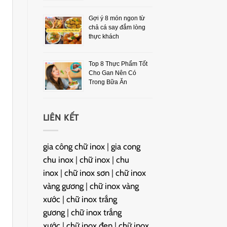
Gợi ý 8 món ngon từ
chả cá say đắm lòng
thực khách
Top 8 Thực Phẩm Tốt
Cho Gan Nên Có
Trong Bữa Ăn
LIÊN KẾT
gia công chữ inox
|
gia cong
chu inox
|
chữ inox
|
chu
inox
|
chữ inox sơn
|
chữ inox
vàng gương
|
chữ inox vàng
xước
|
chữ inox trắng
gương
|
chữ inox trắng
xước
|
chữ inox đen
|
chữ inox