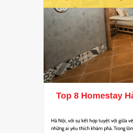
Top 8
Homestay H
Hà Nội, với sự kết hợp tuyệt vời giữa v
những ai yêu thích khám phá. Trong lò