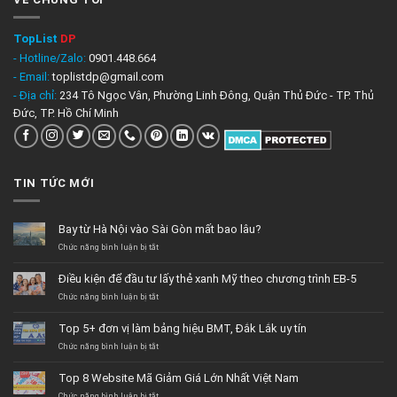
TopList
DP
- Hotline/Zalo:
0901.448.664
- Email:
toplistdp@gmail.com
- Địa chỉ:
234 Tô Ngọc Vân, Phường Linh Đông, Quận Thủ Đức - TP. Thủ
Đức, TP. Hồ Chí Minh
TIN TỨC MỚI
Bay từ Hà Nội vào Sài Gòn mất bao lâu?
ở
Chức năng bình luận bị tắt
Bay
từ
Điều kiện để đầu tư lấy thẻ xanh Mỹ theo chương trình EB-5
Hà
Nội
ở
Chức năng bình luận bị tắt
vào
Điều
Sài
kiện
Top 5+ đơn vị làm bảng hiệu BMT, Đắk Lắk uy tín
Gòn
để
mất
đầu
ở
Chức năng bình luận bị tắt
bao
tư
Top
lâu?
lấy
5+
Top 8 Website Mã Giảm Giá Lớn Nhất Việt Nam
thẻ
đơn
xanh
vị
ở
Chức năng bình luận bị tắt