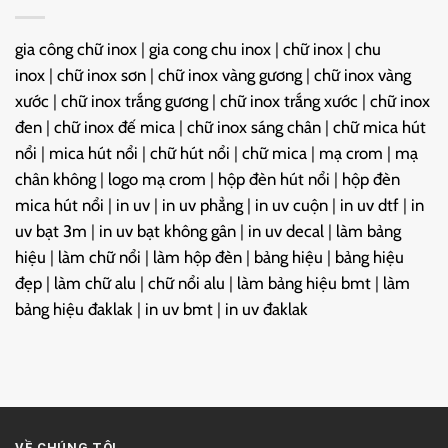
gia công chữ inox
|
gia cong chu inox
|
chữ inox
|
chu
inox
|
chữ inox sơn
|
chữ inox vàng gương
|
chữ inox vàng
xước
|
chữ inox trắng gương
|
chữ inox trắng xước
|
chữ inox
đen
|
chữ inox đế mica
|
chữ inox sáng chân
|
chữ mica hút
nổi
|
mica hút nổi
|
chữ hút nổi
|
chữ mica
|
mạ crom
|
mạ
chân không
|
logo mạ crom
|
hộp đèn hút nổi
|
hộp đèn
mica hút nổi
|
in uv
|
in uv phẳng
|
in uv cuộn
|
in uv dtf
|
in
uv bạt 3m
|
in uv bạt không gân
|
in uv decal
|
làm bảng
hiệu
|
làm chữ nổi
|
làm hộp đèn
|
bảng hiệu
|
bảng hiệu
đẹp
|
làm chữ alu
|
chữ nổi alu
|
làm bảng hiệu bmt
|
làm
bảng hiệu đaklak
|
in uv bmt
|
in uv đaklak
VỀ CHÚNG TÔI