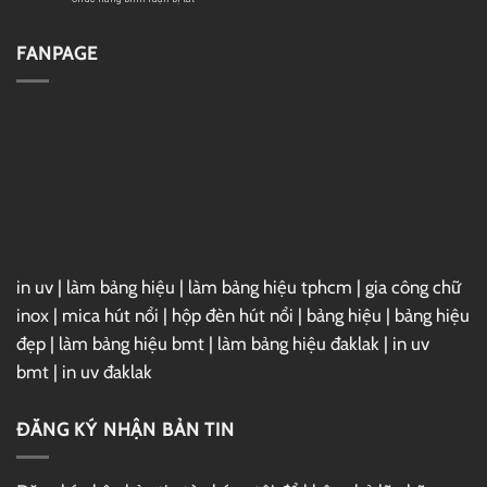
Mỹ
làm
Top
theo
bảng
8
chương
hiệu
Website
FANPAGE
trình
BMT,
Mã
EB-
Đắk
Giảm
5
Lắk
Giá
uy
Lớn
tín
Nhất
Việt
Nam
in uv
|
làm bảng hiệu
|
làm bảng hiệu tphcm
|
gia công chữ
inox
|
mica hút nổi
|
hộp đèn hút nổi
|
bảng hiệu
|
bảng hiệu
đẹp
|
làm bảng hiệu bmt
|
làm bảng hiệu đaklak
|
in uv
bmt
|
in uv đaklak
ĐĂNG KÝ NHẬN BẢN TIN