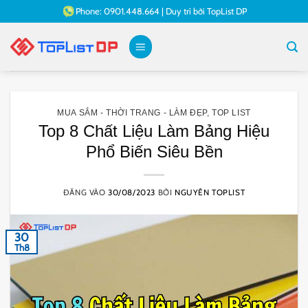
Bỏ
Phone:
0901.448.664
|
Duy trì bởi
TopList DP
qua
nội
dung
MUA SẮM - THỜI TRANG - LÀM ĐẸP
,
TOP LIST
Top 8 Chất Liệu Làm Bảng Hiệu
Phổ Biến Siêu Bền
ĐĂNG VÀO
30/08/2023
BỞI
NGUYÊN TOPLIST
30
Th8