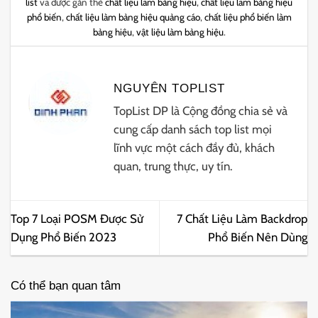
list
và được gắn thẻ
chất liệu làm bảng hiệu
,
chất liệu làm bảng hiệu
phổ biến
,
chất liệu làm bảng hiệu quảng cáo
,
chất liệu phổ biến làm
bảng hiệu
,
vật liệu làm bảng hiệu
.
NGUYÊN TOPLIST
TopList DP là Cộng đồng chia sẻ và
cung cấp danh sách top list mọi
lĩnh vực một cách đầy đủ, khách
quan, trung thực, uy tín.
Top 7 Loại POSM Được Sử
7 Chất Liệu Làm Backdrop
Dụng Phổ Biến 2023
Phổ Biến Nên Dùng
Có thể bạn quan tâm