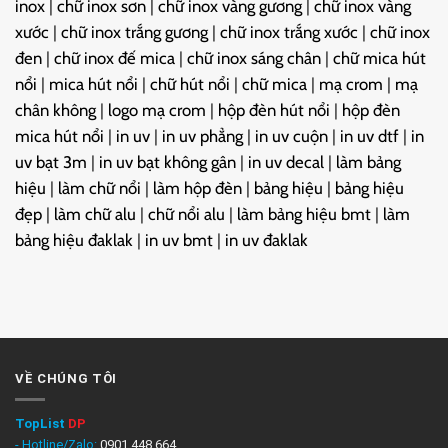
inox
|
chữ inox sơn
|
chữ inox vàng gương
|
chữ inox vàng
xước
|
chữ inox trắng gương
|
chữ inox trắng xước
|
chữ inox
đen
|
chữ inox đế mica
|
chữ inox sáng chân
|
chữ mica hút
nổi
|
mica hút nổi
|
chữ hút nổi
|
chữ mica
|
mạ crom
|
mạ
chân không
|
logo mạ crom
|
hộp đèn hút nổi
|
hộp đèn
mica hút nổi
|
in uv
|
in uv phẳng
|
in uv cuộn
|
in uv dtf
|
in
uv bạt 3m
|
in uv bạt không gân
|
in uv decal
|
làm bảng
hiệu
|
làm chữ nổi
|
làm hộp đèn
|
bảng hiệu
|
bảng hiệu
đẹp
|
làm chữ alu
|
chữ nổi alu
|
làm bảng hiệu bmt
|
làm
bảng hiệu đaklak
|
in uv bmt
|
in uv đaklak
VỀ CHÚNG TÔI
TopList
DP
- Hotline/Zalo:
0901.448.664