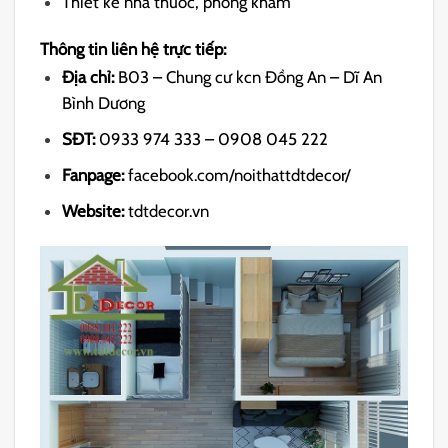
Thiết kế nhà thuốc, phòng khám
Thông tin liên hệ trực tiếp:
Địa chỉ:
B03 – Chung cư kcn Đồng An – Dĩ An
Bình Dương
SĐT:
0933 974 333 – 0908 045 222
Fanpage:
facebook.com/noithattdtdecor/
Website:
tdtdecor.vn