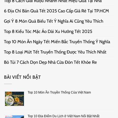
Top 8 Cách Giải Rượu Nhanh Nhất Hiệu Quả Tại Nhà
6 Địa Chỉ Bán Quà Tết 2025 Cao Cấp Giá Rẻ Tại TP.HCM
Gợi Ý 8 Món Quà Biếu Tết Ý Nghĩa Ai Cũng Yêu Thích
Top 8 Kiểu Tóc Mặc Áo Dài Xu Hướng Tết 2025
Top 10 Món Ăn Ngày Tết Miền Bắc Truyền Thống Ý Nghĩa
Top 8 Loại Mứt Tết Truyền Thống Được Yêu Thích Nhất
Bỏ Túi 7 Cách Dọn Dẹp Nhà Cửa Đón Tết Khỏe Re
BÀI VIẾT NỔI BẬT
Top 10 Món Ăn Truyền Thống Của Việt Nam
Top 10 Địa Điểm Du Lịch ở Việt Nam Nổi Bật Nhất