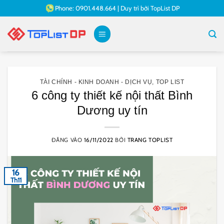
Bỏ
Phone:
0901.448.664
|
Duy trì bởi
TopList DP
qua
nội
dung
TÀI CHÍNH - KINH DOANH - DỊCH VỤ
,
TOP LIST
6 công ty thiết kế nội thất Bình
Dương uy tín
ĐĂNG VÀO
16/11/2022
BỞI
TRANG TOPLIST
16
Th11