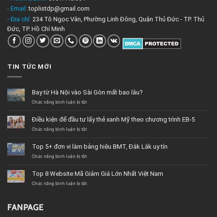
- Email:
toplistdp@gmail.com
- Địa chỉ:
234 Tô Ngọc Vân, Phường Linh Đông, Quận Thủ Đức - TP. Thủ
Đức, TP. Hồ Chí Minh
TIN TỨC MỚI
Bay từ Hà Nội vào Sài Gòn mất bao lâu?
ở
Chức năng bình luận bị tắt
Bay
từ
Điều kiện để đầu tư lấy thẻ xanh Mỹ theo chương trình EB-5
Hà
Nội
ở
Chức năng bình luận bị tắt
vào
Điều
Sài
kiện
Top 5+ đơn vị làm bảng hiệu BMT, Đắk Lắk uy tín
Gòn
để
mất
đầu
ở
Chức năng bình luận bị tắt
bao
tư
Top
lâu?
lấy
5+
Top 8 Website Mã Giảm Giá Lớn Nhất Việt Nam
thẻ
đơn
xanh
vị
ở
Chức năng bình luận bị tắt
Mỹ
làm
Top
theo
bảng
8
chương
hiệu
Website
FANPAGE
trình
BMT,
Mã
EB-
Đắk
Giảm