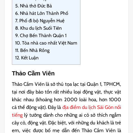
5.
Nhà thờ Đức Bà
6.
Nhà hát Lớn Thành Phố
7.
Phố đi bộ Nguyễn Huệ
8.
Khu du lịch Suối Tiên
9.
Chợ Bến Thành Quận 1
10.
Tòa nhà cao nhất Việt Nam
11.
Bến Nhà Rồng
12.
Kết Luận
Thảo Cầm Viên
Thảo Cầm Viên là sở thú tọa lạc tại Quận 1, TPHCM,
tại nơi đây bảo tồn rất nhiều loại động vật, thực vật
khác nhau (khoảng hơn 2000 loài hoa, hơn 1000
cá thể động vật). Đây là
địa điểm du lịch Sài Gòn nổi
tiếng
lý tưởng dành cho những ai có sở thích ngắm
cây cỏ, động vật. Đặc biệt, với những du khách là trẻ
em, việc được bố mẹ dẫn đến Thảo Cầm Viên là