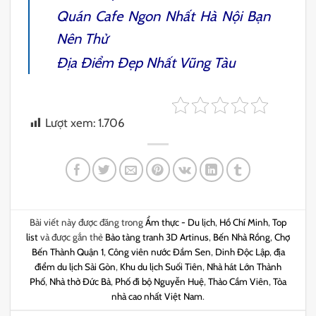
Quán Cafe Ngon Nhất Hà Nội
Bạn
Nên Thử
Địa Điểm Đẹp Nhất Vũng Tàu
Lượt xem:
1.706
Bài viết này được đăng trong
Ẩm thực - Du lịch
,
Hồ Chí Minh
,
Top
list
và được gắn thẻ
Bảo tàng tranh 3D Artinus
,
Bến Nhà Rồng
,
Chợ
Bến Thành Quận 1
,
Công viên nước Đầm Sen
,
Dinh Độc Lập
,
địa
điểm du lịch Sài Gòn
,
Khu du lịch Suối Tiên
,
Nhà hát Lớn Thành
Phố
,
Nhà thờ Đức Bà
,
Phố đi bộ Nguyễn Huệ
,
Thảo Cầm Viên
,
Tòa
nhà cao nhất Việt Nam
.