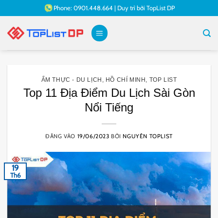
Bỏ
Phone:
0901.448.664
|
Duy trì bởi
TopList DP
qua
nội
dung
ẨM THỰC - DU LỊCH
,
HỒ CHÍ MINH
,
TOP LIST
Top 11 Địa Điểm Du Lịch Sài Gòn
Nổi Tiếng
ĐĂNG VÀO
19/06/2023
BỞI
NGUYÊN TOPLIST
19
Th6