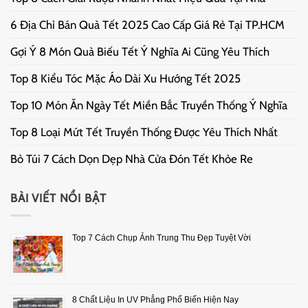
6 Địa Chỉ Bán Quà Tết 2025 Cao Cấp Giá Rẻ Tại TP.HCM
Gợi Ý 8 Món Quà Biếu Tết Ý Nghĩa Ai Cũng Yêu Thích
Top 8 Kiểu Tóc Mặc Áo Dài Xu Hướng Tết 2025
Top 10 Món Ăn Ngày Tết Miền Bắc Truyền Thống Ý Nghĩa
Top 8 Loại Mứt Tết Truyền Thống Được Yêu Thích Nhất
Bỏ Túi 7 Cách Dọn Dẹp Nhà Cửa Đón Tết Khỏe Re
BÀI VIẾT NỔI BẬT
Top 7 Cách Chụp Ảnh Trung Thu Đẹp Tuyệt Vời
8 Chất Liệu In UV Phẳng Phổ Biến Hiện Nay